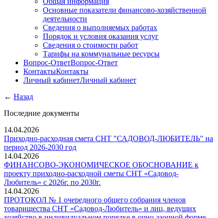
Общая информация
Основные показатели финансово-хозяйственной
деятельности
Сведения о выполняемых работах
Порядок и условия оказания услуг
Сведения о стоимости работ
Тарифы на коммунальные ресурсы
Вопрос-Ответ
Вопрос-Ответ
Контакты
Контакты
Личный кабинет
Личный кабинет
←
Назад
Последние документы
14.04.2026
Приходно-расходная смета СНТ "САДОВОД-ЛЮБИТЕЛЬ" на
период 2026-2030 год
14.04.2026
ФИНАНСОВО-ЭКОНОМИЧЕСКОЕ ОБОСНОВАНИЕ к
проекту приходно-расходной сметы СНТ «Садовод-
Любитель» с 2026г. по 2030г.
14.04.2026
ПРОТОКОЛ № 1 очередного общего собрания членов
товарищества СНТ «Садовод-Любитель» и лиц, ведущих
хозяйство в индивидуальном порядке в очно-заочной форме.